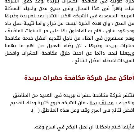
خبرة طويلة فى مكافحة الحشرات ببريدة ،وقد حقق الشركة
نجاحا باهراً فى هذا المجال وفى جميع مدن واحياء الممكلة
العربية السعودية فى الشركة الاكثر انتشارا بمدينةبريدة وغيرها
من المدن ، وان هذه الخبرة ليست من فراغ وانما نتيجة عمل جاد
ومجهود شاق ، قام به العاملون بها على مر السنوات الماضية ،
وهم مستمرون فى الطاء من تاجل تقديم افضل خدمة مكافحة
حشرات ببريدة وغيرها ، لان رضاء العميل من اهم ما يهمنا
ويجعلنا نبحث دائما عن احدث طرق مكافحة الحشرات وافضل
المبيدات لاعطاء افضل النتائج .
أماكن عمل شركة مكافحة حشرات ببريدة
تنتشر شركة مكافحة حشرات ببريدة فى العديد من المناطق
والاحياء بـ
مدينة بريدة
، فان للشركة فروع كثيرة وذلك لتقديم
افضل نتائج في اسرع وقت ومن هذه المناطق ( ).
فأينما كنتم بامكاننا ان نصل اليكم في اسرع وقت.