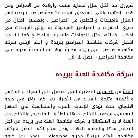
ضروري جدا لكل منزل لحماية نفسه واولادة من الامراض ومن
هذه الحشرة والتى تستعدى شركة مكافحة صراصير ببريدة لرش
المنزل بالمبيدات والتخلص من الصراصير ، وتطهير المنزل من
جميع الحشرات و الصراصير الموجودة به ورش المبيدات فى
امكان اختبائها مثل الحمامات والبيارات والمطابخ كما اننا من
افضل شركات مكافحة الصراصير ببريدة و ايضا ارخص شركه
مكافحه صراصير فى بريدة مجربة وبها عمالة فنية مدربة على
مكافحة الصراصير
، اتصل بنا الأن
شركة مكافحة العتة ببريدة
العتة
من
الحشرات
الصغيرة التي تتطفل على السجاد و الملابس
والأغطية وتلحق العديد من الأضرار بها كما تؤثر في صحة
الإنسان، حيث تؤدي للإصابة بالجرب والحساسية في الجهاز
التنفسي، ويصعب التخلص منها بالطئاق التقليدية, وللتخلص من
العثة لا بد الاستعانة بـ شركة مكافحة العتة فى بريدة من اجل
التخلص منها وللقضاء عليها ، ونحن نقدم لكم افضل شركات
مكافحة العتة
ببريدة مجربة ومضمونة ، يوجد بها كافة