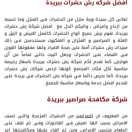
افضل شركه رش حشرات ببريدة
تعانى كل سيدة وربة منزل من الحشرات فى المنزل وما تسببه
من ازعاج وامراض , واليكم الحل مع افضل شركة رش حشرات
ببريدة, نقوم برش جميع انواع الحشرات كالنمل الابيض و البق و
العثة و الصراصير و الفئران و العنكبوت مستخدمين فى ذلك
مبيدات رش حشرات آمنة على صحة الافراد ولها مفعولها القوى
فى القضاء على الحشرات وجعل البيت خالى تماماً من أى
قوارض, كما نقدم لكم شركة رش حشرات ببريدة باسعار رخيصة
مناسبة لكل فئات المجتمع كونها ارخص شركات رش حشرات
ببريدة، كما نحرص دائما في شركه رش الحشرات فى بريدة على
تقديم افضل خدمة وباسعار مناسبة للجميع.
شركة مكافحة صراصير ببريدة
من المعروف ان
الصراصير
من الحشرات المزعجة والتى تسبب
الامراض بسبب انها تعيش فى القاذورات وفى ثم تقف على
الطعام فتسبب الامراض، ومن ثم القاء عليها ومكافحتها امر