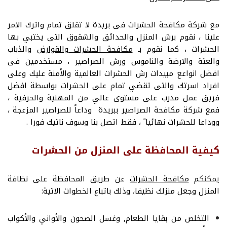
مع شركة مكافحة الحشرات فى بريدة لا تقلق تمام واترك الامر
علينا ، نقوم برش المنزل والحدائق والشقوق التى يختبي بها
الحشرات ، كما نقوم بـ
مكافحة الحشرات والقوارض
والذباب
والعتة والارضة والناموس ورش الصراصير ، مستخدمين فى
افضل انواعع مبيدات رش الحشرات العالمية والأمنة عليك وعلى
افراد اسرتك والتى تقضي تمام على الحشرات بواسطة افضل
فريق عمل مدرب على مستوى عالي من المهنية والحرفية ،
فمع شركة مكافحة الصراصير ببريدة وداعاً للصراصير المزعجة ،
ووداعا للحشرات نهائيا ً ، فقط اتصل بنا وسوف ناتيك فورا .
كيفية المحافظة على المنزل من الحشرات
يمكنك
م
مكافحة الحشرات
عن طريق المحافظة على نظافة
المنزل وجعل منزلك نظيفا، وذلك باتباع الخطوات الاتية:
التخلص من بقايا الطعام, وغسل الصحون والأواني والأكواب