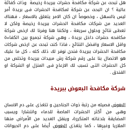
هل تبحث عن شركة مكافحة حشرات ببريدة رخيصة وذات كفائة
عالية ؟ ان البحث عن شركة لمكافحة الحشرات فى بريدة أمر
ليس بالسهل ، وخصوصاً ان كان الامر يتعلق بالاسعار ، فهناك
العديد من شركات مكافحة الحشرات ببريدة رخيصة ولكن لا
تعطى نتائج وحلول سريعة ، ولكننا هنا وفرنا لك ارخص شركة
مكافحه حشرات داخل بريدة ، وهي شركة تجميع بين الكفاءة
واقل الاسعار وافضل النتائج ، فاذا كنت تبحث عن ارخص شركات
مكافحة الحشرات ببريدة فنحن نوفر لك ذلك كله ، كل ما عليك
هو الاتصال بنا على رقم شركة رش مبيدات ببريدة وتخلص من
كل الحشرات التى تسبب لك الازعاج فى المنزل او الشركة او
الفندق .
شركة مكافحة البعوض ببريدة
البعوض
فصيله من رتبة ذوات الجناحين و تتغذى على دم الانسان
وهى من أكثر الحشرات الماصة للدماء وانتشارا ويسبب
المضايقة بلدغاته المتكررة، وينقل العديد من الأمراض منها
الملاريا وغيرها ، كما يتغذى
البعوض
أيضا على دم الحيوانات