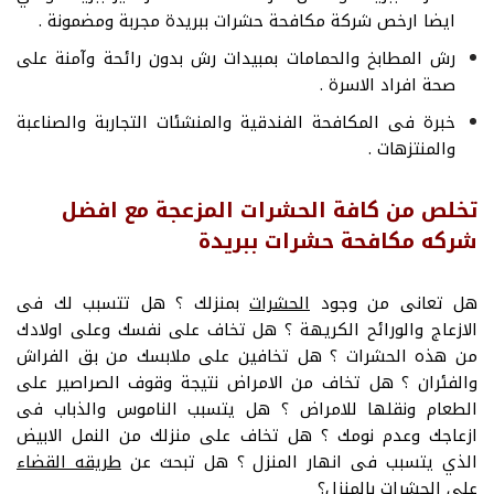
ايضا ارخص شركة مكافحة حشرات ببريدة مجربة ومضمونة .
رش المطابخ والحمامات بمبيدات رش بدون رائحة وآمنة على
صحة افراد الاسرة .
خبرة فى المكافحة الفندقية والمنشئات التجاربة والصناعبة
والمنتزهات .
تخلص من كافة الحشرات المزعجة مع افضل
شركه مكافحة حشرات ببريدة
هل تعانى من وجود
الحشرات
بمنزلك ؟ هل تتسبب لك فى
الازعاج والورائح الكريهة ؟ هل تخاف على نفسك وعلى اولادك
من هذه الحشرات ؟ هل تخافين على ملابسك من بق الفراش
والفئران ؟ هل تخاف من الامراض نتيجة وقوف الصراصير على
الطعام ونقلها للامراض ؟ هل يتسبب الناموس والذباب فى
ازعاجك وعدم نومك ؟ هل تخاف على منزلك من النمل الابيض
الذي يتسبب فى انهار المنزل ؟ هل تبحث عن
طريقه القضاء
على الحشرات بالمنزل
؟