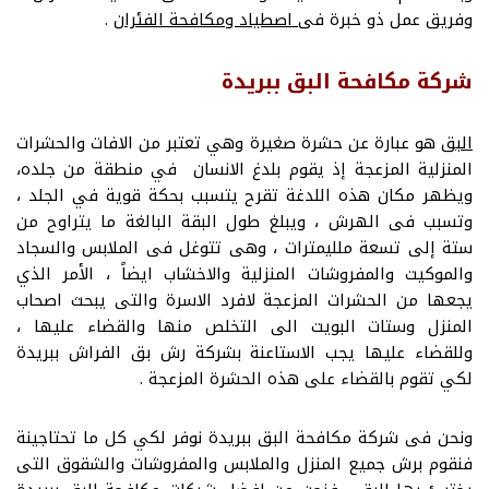
وفريق عمل ذو خبرة فى
اصطياد ومكافحة الفئران
.
شركة مكافحة البق ببريدة
البق
هو عبارة عن حشرة صغيرة وهي تعتبر من الافات والحشرات
المنزلية المزعجة إذ يقوم بلدغ الانسان في منطقة من جلده،
ويظهر مكان هذه اللدغة تقرح يتسبب بحكة قوية في الجلد ،
وتسبب فى الهرش ، ويبلغ طول البقة البالغة ما يتراوح من
ستة إلى تسعة ملليمترات ، وهى تتوغل فى الملابس والسجاد
والموكيت والمفروشات المنزلية والاخشاب ايضاً ، الأمر الذي
يجعها من الحشرات المزعجة لافرد الاسرة والتى يبحث اصحاب
المنزل وستات البويت الى التخلص منها والقضاء عليها ،
وللقضاء عليها يجب الاستاعنة بشركة رش بق الفراش ببريدة
لكي تقوم بالقضاء على هذه الحشرة المزعجة .
ونحن فى شركة مكافحة البق ببريدة نوفر لكي كل ما تحتاجينة
فنقوم برش جميع المنزل والملابس والمفروشات والشقوق التى