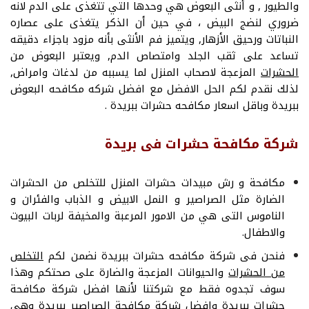
والطيور , و أنثى البعوض هي وحدها التي تتغذى على الدم لانه
ضروري لنضج البيض ، في حين أن الذكر يتغذى على عصاره
النباتات ورحيق الأزهار, ويتميز فم الأنثى بأنه مزود باجزاء دقيقه
تساعد على ثقب الجلد وامتصاص الدم, ويعتبر البعوض من
الحشرات
المزعجة لاصحاب المنزل لما يسببه من لدغات وامراض,
لذلك نقدم لكم الحل الافضل مع افضل شركه مكافحه البعوض
ببريدة وباقل اسعار مكافحه حشرات ببريدة .
شركة مكافحة حشرات فى بريدة
مكافحة و رش مبيدات حشرات المنزل للتخلص من الحشرات
الضارة مثل الصراصير و النمل الابيض و الذباب والفئران و
الناموس التى هي من الامور المرعبة والمخيفة لربات البيوت
والاطفال.
فنحن فى شركة مكافحه حشرات ببريدة نضمن لكم
التخلص
من الحشرات
والحيوانات المزعجة والضارة على صحتكم وهذا
سوف تجدوه فقط مع شركتنا لأنها افضل شركة مكافحة
حشرات ببريدة وافضل شركة مكافحة الصراصير ببريدة وهي