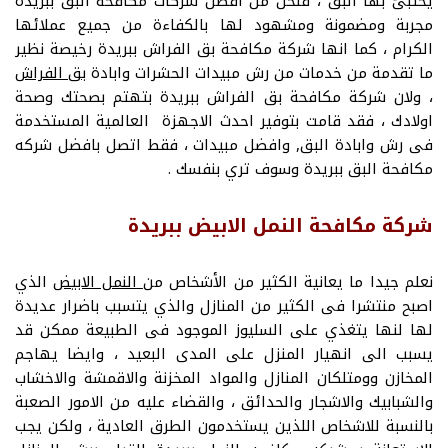
يختبئ بها البق ، فنحن من افضل شركات مكافحة البق ببريدة
مجربة ومضمونة ومشهود لها بالكفاءة من جميع عملائها
الكرام ، كما انها شركة مكافحة بق الفراش ببريدة رخيصة نظير
ما تقدمة من خدمات من رش مبيدات الحشرات وابادة
بق الفراش
، ولان شركة مكافحة بق الفراش ببريدة بتهتم بصحتك وصحة
اولادك ، فقد قامت بتوفير احدث الاجهزة العالمية المستخدمة
فى رش وابادة البق, وافضل مبيدات ، فقط اتصل بافضل شركه
مكافحة البق ببريدة وسوف تري بنفسك .
شركة مكافحة النمل الابيض ببريدة
نعلم جيدا ما يعانية الكثير من الأشخاص من
النمل الابيض
الذي
اصبح منتشرا فى الكثير من المنازل والذي يتسبب باضرار عديدة
لها لنها يتغذي على السليوز الموجود فى الطبيعة ممكن قد
يسبب الى انهيار المنزل على المدى البعيد ، وايضا يهاجم
المخازن وومتلكان المنازل والمواد المخزنة والاقمشة والاخشاب
والشبابيك والاشجار والحدائق ، والقضاء عليه من الامور الصعبة
بالنسبة للاشخاص اللذين يستخدمون الطرق العادية ، ولكن يجب