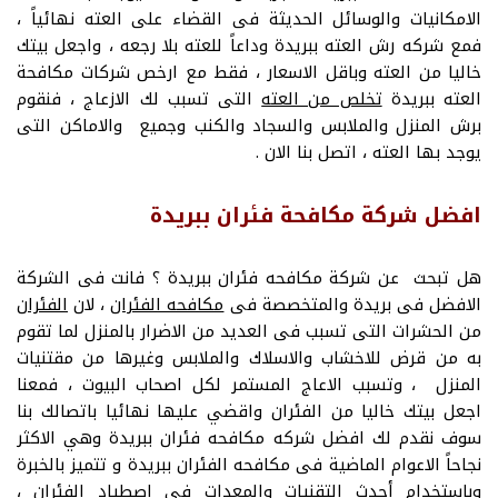
الامكانيات والوسائل الحديثة فى القضاء على العته نهائياً ،
فمع شركه رش العته ببريدة وداعاً للعته بلا رجعه ، واجعل بيتك
خاليا من العته وباقل الاسعار ، فقط مع ارخص شركات مكافحة
العته ببريدة
تخلص من العته
التى تسبب لك الازعاج ، فنقوم
برش المنزل والملابس والسجاد والكنب وجميع والاماكن التى
يوجد بها العته ، اتصل بنا الان .
افضل شركة مكافحة فئران ببريدة
هل تبحث عن شركة مكافحه فئران ببريدة ؟ فانت فى الشركة
الافضل فى بريدة والمتخصصة فى
مكافحه الفئران
، لان
الفئران
من الحشرات التى تسبب فى العديد من الاضرار بالمنزل لما تقوم
به من قرض للاخشاب والاسلاك والملابس وغيرها من مقتنيات
المنزل ، وتسبب الاعاج المستمر لكل اصحاب البيوت ، فمعنا
اجعل بيتك خاليا من الفئران واقضي عليها نهائيا باتصالك بنا
سوف نقدم لك افضل شركه مكافحه فئران ببريدة وهي الاكثر
نجاحاً الاعوام الماضية فى مكافحه الفئران ببريدة و تتميز بالخبرة
وباستخدام أحدث التقنيات والمعدات فى اصطياد الفئران ،