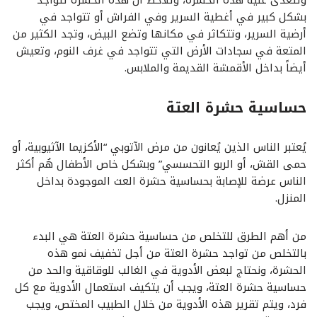
وتتغذّى عليه هذه الحشرة، وتُلاحظ أن هذه الحشرة تتواجد
بشكل كبير في أغطية السرير وفي الفراش أو تتواجد في
أرضية السرير، وتتكاثر في مكانها وتضع البيض، وتجد الكثير من
المتعة في سجادات الأرض التي تتواجد في غرف النوم، وتعيش
أيضاً بداخل الأقمشة القديمة والملابس.
حساسية حشرة العتة
يُعتبر الناس الذين يُعانون من مرض الآتوبي “الأكزيما الآثيوبية، أو
حمى القش، أو الربو التحسسي” وبشكل خاص الأطفال هُم أكثر
الناس عرضة للإصابة بحساسية حشرة العث الموجودة بداخل
المنزل.
من أهم الطرق للتخلص من حساسية حشرة العتة هي البدء
بالتخلص من تواجد حشرة العتة من أجل تخفيف نمو هذه
الحشرة، ونحتاج لبعض الأدوية في الغالب للوقاقية والحد من
حساسية حشرة العتة، ويجب أن يتكيف استعمال الأدوية مع كل
فرد، ويتم تقرير هذه الأدوية من خلال الطبيب المختص، ويجب