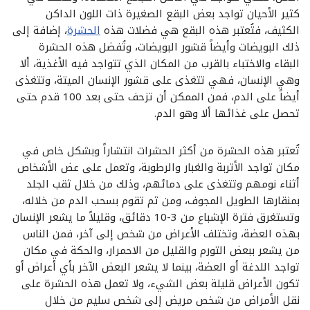
كثير الأحيان تواجد بعض البقع الصغيرة ذات اللون الداكن
الكثيف، فتُعتبر هذه البقع هي فضلات هذه
الحشرة
، إضافة إلى
ذلك البويضات وأيضاً قشور البويضات، وتُفضل هذه الحشرة
البقاء والاختباء بالقرب من المكان الذي تتواجد فيه الأغذية، ألا
وهي الإنسان، فهي تتغذى على قشور الإنسان الميتة، وتتغذى
أيضاً على الدم، فمن الممكن أن تزحف حتى بعد 100 قدم حتى
تحصل على غذائها ألا وهو الدم.
تُعتبر هذه الحشرة من أكثر الحشرات انتشاراً وبشكل خاص في
مكان تواجد الأتربة والغبار والرطوبة، وتعمل على عض الأشخاص
أثناء نومهم وتتغذى على دمائهم، وذلك من خلال ثقب الجلد
بمنقارها الطويل المجوف، ومن ثم تقوم بسحب الدم من خلاله،
وتستغرق فترة الإشباع من 3-10 دقائق، وقليلاً ما يشعر الإنسان
بهذه العضة، وتختلف الأعراض من شخص إلى آخر، فمن الناس
من يشعر ببعض التورم والقليل من الاحمرار، والحكة في مكان
تواجد اللدغة أو العضة، بينما لا يشعر البعض الآخر بأي أعراض أو
تكون الأعراض قليلة بعض الشيء، ولا تعمل هذه الحشرة على
نقل الأمراض من شخص مريض إلى شخص سليم من خلال