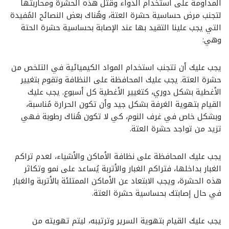
المداومة على استخدام الدواء وقتل هذه الحشرة ومحاربتها
لتجنب مرض حساسية حشرة العتة، وهُناك بعض النصائح المُفيدة
التي يجب علينا التقيد بها عند الإصابة بحساسية حشرة الحتة
وهي:
يجب عليك أن تتجنب استخدام المواد الكيميائية في التلخص من
حشرة العتة. يجب عليك المحافظة على النظافة وتقوم بتغيير
الأغطية بشكل دوري، كتغيير الأغطية كل أسبوع. يجب عليك
القيام بتهوية الغرفة بشكل جيد وأن تكون الحرارة مُناسبة،
وبشكل خاص في غرف النوم، كي لا تكون هُناك رطوبة فهي
تزيد من تواجد حشرة العتة.
يجب عليك المحافظة على نظافة الأماكن والأشياء، لعدم تراكم
الغبار بداخلها، فتراكم الغبار والأتربة يُساعد على نمو وتكاثر
هذه الحشرة، ويجب الابتعاد عن الأماكن الممتلئة بالأتربة والغبار
في حال إصابتك بحساسية حشرة العتة.
يجب عليك القيام بتهوية السرير وترتيبه، ليتم تهويته من