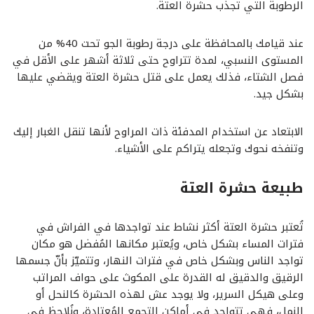
الرطوبة التي تجذب حشرة العتة.
عند قيامك بالمحافظة على درجة رطوبة الجو تحت 40% من
المستوى النسبي، لمدة تتراوح حتى ثلاثة أشهر على الأقل في
فصل الشتاء، فذلك يعمل على قتل حشرة العتة ويقضي عليها
بشكل جيد.
الابتعاد عن استخدام المدفئة ذات المراوح لأنها تنقل الغبار إليك
وتنفخه نحوك وتجعله يتراكم على الأشياء.
طبيعة حشرة العتة
تُعتبر حشرة العتة أكثر نشاط عند تواجدها في الفراش في
فترات المساء بشكل خاص، ويُعتبر مكانها المُفضل هو مكان
تواجد الناس وبشكل خاص في فترات النهار، وتتميّز بأنّ جسمها
الرقيق والدقيق له القدرة على المكوث على حواف المراتب
وعلى هيكل السرير، ولا يوجد عش لهذه الحشرة كالنحل أو
النمل، فهي تتواجد في أماكن التجمع المُعتادة، ونُلاحظ في