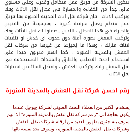
تتكون الشركة من فريق عمل متكامل ومُدرب وعلى مستوي
عالى جداً من الكفاءه والمهارة فى مجال نقل الاثاث وفك
وتركيب الاثاث ، فان شركه نقل اثاث المدينه المنوره بها فريق
عمل منظم يعمل بحرفية كبيرة ، ومجموعة من الفنيين
والخبراء فى هذا المجال ، اللذين يضمنوا لك نقل الاثاث وفك
وتركيب العفش بصورة آمنة دون حدوث اى خدش او تلفيات
لاثاث منزلك ، وهذا ما يٌميزها عن غيرها من شركات نقل
العفش بالمدينه المنوره ، كما انهم مدربون جيدا على
استخدام احدث الاصليب والطرق والمعدات المستخدمة فى
نقل العفش وفك وتركيب العفش ، وافضل السائقين لسيارات
نقل الاثاث .
رقم احسن شركة نقل العفش بالمدينة المنورة
يسخدم الكثير من العملاء البحث الصوتى لشركة
جوجل
عندما
يكون بحاجة الى “رقم شركه نقل عفش بالمدينه المنوره” الا انهم
سوف يتفاجئون بظهور العديد من ارقام شركات نقل العفش
وشركات نقل العفش بالمدينه المنوره ، وسوف يجد نفسه تائها