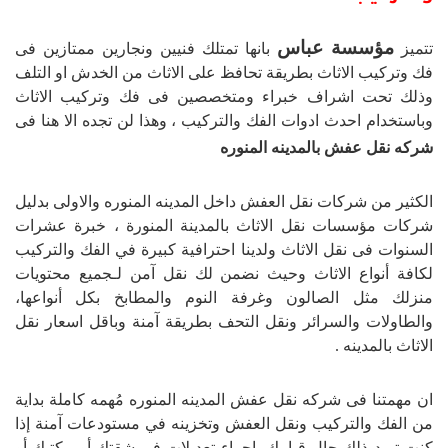
مؤسسة عباس
تتميز
بانها تمتلك فنيين ونجارين ممتازين فى
فك وتركيب الاثاث بطريقة تحافظ على الاثاث من الخدش او التلف
وذلك تحت اشراف خبراء ومتخصصين فى فك وتركيب الاثاث
وباستخدام احدث ادوات الفك والتركيب ، وهذا لن تجده الا هنا فى
شركه نقل عفش بالمدينه المنوره
الكثير من شركات نقل العفش داخل المدينه المنوره والاولى بدليل
شركات مؤسسات نقل الاثاث بالمدينة المنورة ، خبرة عشرات
السنوات فى نقل الاثاث ولدينا احترافية كبيرة في الفك والتركيب
لكافة أنواع الاثاث وحيث نضمن لك نقل آمن لـجميع محتويات
منزلك مثل الصالون وغرفة النوم والمطابخ بكل أنواعها،
والطاولات والسرائر ونقل التحف بطريقة آمنة وباقل اسعار نقل
الاثاث بالمدينه .
ان مهمتنا فى شركه نقل عفش المدينه المنوره مُهمه كاملة بداية
من الفك والتركيب ونقل العفش وتخزينه في مستودعات آمنة إذا
كنت تريد ذلك حال قيامك بإجراء تعديلات في شقتك أو مكتبك أو