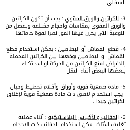
السفلى.
3-
الكراتين والورق المقوي
:
يجب أن تكون الكراتين
والورق المقوي بمقاسات واحجام مختلفه ويفضل من
النوعية التي يخزن فيها الموز نظرا لقوة خاماتها .
4-
قطع القماش أو البطاطين
:
يمكن استخدام قطع
القماش او البطاطين بوضعها بين الكراتين المحملة
بالاغراض لمنع الكراتين من الحركة او الاحتكاك
ببعضها البعض أثناء النقل
5-
مادة صمغية قوية وأوراق وأقلام تخطيط وحبال
:
يجب استخدام لاصق ذات مادة صمغية قوية لإغلاق
الكراتين جيدا .
6- ا
لحقائب والأكياس البلاستيكية
:
أثناء عملية
تغليف الأثاث يمكن استخدام الحقائب ذات الاحجام