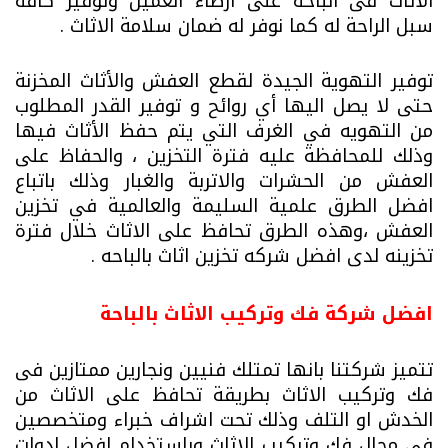
الاثاث فى الباحة على ارضاء العميل وتوفير كافة
سبل الراحة له كما نوفر له ضمان سلامة الاثاث .
توفير التهوية الجيدة لقطع العفش والأثاث المخزنة
حتى لا يصل اليها أي روائح و توفير القدر المطلوب
من التهويه في الغرف التي يتم حفظ الأثاث فيها
وذلك للمحافظة عليه فترة التخزين ، والحفاظ على
العفش من الحشرات والاتربة والغبار وذلك باتباع
افضل الطرق علمية السليمة والعالمية في تخزين
العفش ،وهذه الطرق تحافظ على الاثاث خلال فترة
تخزينه لدى افضل شركه تخزين اثاث بالباحه .
افضل شركة فك وتركيب الاثاث بالباحة
تتميز شركتنا بانها تمتلك فنيين ونجارين ممتازين فى
فك وتركيب الاثاث بطريقة تحافظ على الاثاث من
الخدش او التلف وذلك تحت اشراف خبراء ومتخصصين
فى مجال فك وتركيب الاثاث وباستخدام افضل ادوات