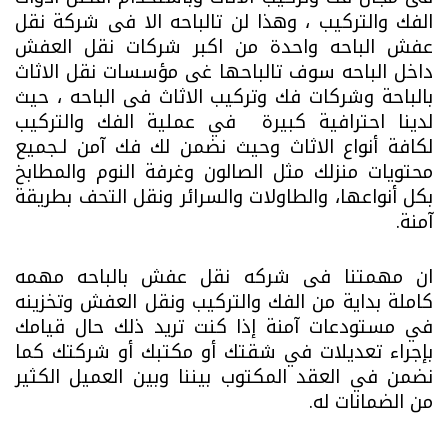
الفك والتركيب ، وهذا لن تالباحه الا فى شركة نقل
عفش الباحه واحدة من اكبر شركات نقل العفش
داخل الباحه سوف تالباحها غى مؤسسات نقل الاثاث
بالباحة وشركات فك وتركيب الاثاث فى الباحه ، حيث
لدينا احترافية كبيرة في عملية الفك والتركيب
لكافة أنواع الاثاث وحيث نضمن لك فك آمن لـجميع
محتويات منزلك مثل الصالون وغرفة النوم والمطابخ
بكل أنواعها، والطاولات والسرائر ونقل التحف بطريقة
آمنة.
ان مهمتنا فى شركه نقل عفش بالباحه مهمه
كاملة بداية من الفك والتركيب ونقل العفش وتخزينه
في مستودعات آمنة إذا كنت تريد ذلك حال قيامك
بإجراء تعديلات في شقتك أو مكتبك أو شركتك كما
نضمن في العقد المكتوب بيننا وبين العميل الكثير
من الضمانات له.