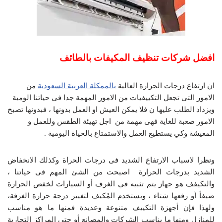
افضل شركات تنظيف المكيفات بالطائف
ان ارتفاع درجات الحرارة العالية
بالممكلة العربية السعودية
من
الامور التى تجعل التكييفيات من الامور المهمة جدا فى حياتنا الومية
ويزداد الطلب عليها ن فلا يمكن العيش او العمل بدونها ، فبدونها تصبح
الامور صعبة للغاية فهى مهمة من اجل تهيئة الطقس وللعمل و
المعيشة وكي يستطيع العمل والاستمتاع بالحياة اليومية .
ونظرا لاسباب الارتفاع الشديد فى درجات الحراة وكذلك الانخفاض
الشديد بدرجات الحرارة اصبحت من الشئ المهم فى حياتنا ،
والتكيفف هو جهاز يتم تثبيه في الغرف أو السيارات لخفص الحرارة
صيفاً أو رفعها شتاء ، ويستخدم المُكيف لتغيير درجة حرارة الغرفة،
ولهذا فإن أجهزة التكييف متنوعة وعديدة فمنها ما هو مناسب
للمنازل ومنها ما يناسب الشركات والمصانع أو حتى المراكز التجارية