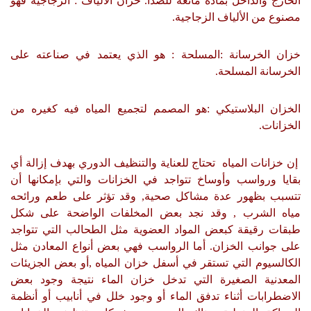
الخارج والداخل بمادة مانعة للصدأ. خزان الألياف : الزجاجية فهو
مصنوع من الألياف الزجاجية.
خزان الخرسانة :المسلحة : هو الذي يعتمد في صناعته على
الخرسانة المسلحة.
الخزان البلاستيكي :هو المصمم لتجميع المياه فيه كغيره من
الخزانات.
إن خزانات المياه تحتاج للعناية والتنظيف الدوري بهدف إزالة أي
بقايا ورواسب وأوساخ تتواجد في الخزانات والتي بإمكانها أن
تتسبب بظهور عدة مشاكل صحية, وقد تؤثر على طعم ورائحه
مياه الشرب , وقد نجد بعض المخلفات الواضحة على شكل
طبقات رقيقة كبعض المواد العضوية مثل الطحالب التي تتواجد
على جوانب الخزان. أما الرواسب فهي بعض أنواع المعادن مثل
الكالسيوم التي تستقر في أسفل خزان المياه ,أو بعض الجزيئات
المعدنية الصغيرة التي تدخل خزان الماء نتيجة وجود بعض
الاضطرابات أثناء تدفق الماء أو وجود خلل في أنابيب أو أنظمة