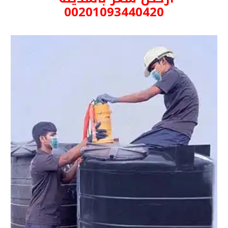
00201093440420