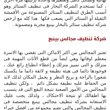
، كما تستخدم الشركة البخار فى تنظيف الستائر وهو
أنسب الطرق لتنظيف الستائر المصنوعة من الأقمشة
الثقيلة أو الستائر التي يصعب فكها هذا كله مع ارخص
شركه تنظيف ستائر بالبخار بينبع مجربة ومضمونة .
شركة تنظيف مجالس بينبع
تعتبر المجالس من اكثر الاماكن التى تقضي بها الاسرة
معظم اوقاتها وهي ايضاً من قطع الأثاث المهمة فى
منزلك و التى تمييز منزلك و إعطاء انطباع رائع عنك ،
فوجودها دائما فى هيئة نظيفة و لائقة دائما ما يكسبك
شعورا بالراحة و يريح النظر و يجمل المكان لذلك لابد
من الحفاظ عليه نظيفة بشكل دائم ، ولكن تنظيف
المجالس من الأمور الصعبة نتيجة البقع التى قد يتسبب
بها اطفالك او نتيجة الاحتكاك ، ولذلك يجب عليك
الاستعانة بشركه تنظيف مجالس بينبع متخصصة فى
تنظيف المجالس والتى تضم مجموعة من افضل خبراء