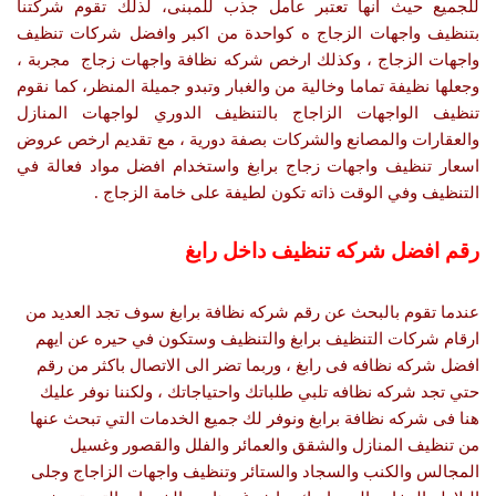
للجميع حيث انها تعتبر عامل جذب للمبنى، لذلك تقوم شركتنا
بتنظيف واجهات الزجاج ه كواحدة من اكبر وافضل شركات تنظيف
واجهات الزجاج ، وكذلك ارخص شركه نظافة واجهات زجاج مجربة ،
وجعلها نظيفة تماما وخالية من والغبار وتبدو جميلة المنظر، كما نقوم
تنظيف الواجهات الزاجاج بالتنظيف الدوري لواجهات المنازل
والعقارات والمصانع والشركات بصفة دورية ، مع تقديم ارخص عروض
اسعار تنظيف واجهات زجاج برابغ واستخدام افضل مواد فعالة في
التنظيف وفي الوقت ذاته تكون لطيفة على خامة الزجاج .
رقم افضل شركه تنظيف داخل رابغ
عندما تقوم بالبحث عن رقم شركه نظافة برابغ سوف تجد العديد من
ارقام شركات التنظيف برابغ والتنظيف وستكون في حيره عن ايهم
افضل شركه نظافه فى رابغ ، وربما تضر الى الاتصال باكثر من رقم
حتي تجد شركه نظافه تلبي طلباتك واحتياجاتك ، ولكننا نوفر عليك
هنا فى شركه نظافة برابغ ونوفر لك جميع الخدمات التي تبحث عنها
من تنظيف المنازل والشقق والعمائر والفلل والقصور وغسيل
المجالس والكنب والسجاد والستائر وتنظيف واجهات الزاجاج وجلى