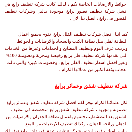
احوائط والارضايات الخاصة بكم ، لذلك كانت شركه تنظيف رابغ هي
افشل شركة تنظيف قصور برابغ موجودة بدليل وشركات تنظيف
القصور فى رابغ ، اتصل بنا الان .
كما اننا افضل شركات تنظيف الفلل برابغ تقوم بجميع اعمال
النظافة لفلل مثل نظافة الكنب والسجاد والارضايات والحوائط
وترتيب غرف النوم وتنظيف المطابخ والحمامات وغيرها من الخدمات
التى تقدمها شركه تنظيف فلل برابغ رخيصة ومجربة ومضومنة 100%
وتفير افضل اسعار تنظيف الفلل برابغ ، وخصومات كبيرة والتى نالت
اعجاب وثقة الكثير من عملائها الكرام .
شركة تنظيف شقق وعمائر برابغ
لكل علمائنا الكرام نوفر لكم افضل شركة تنظيف شقق وعمائر برابغ
مضمونة ومجربة ، شركه تنظيف شقق برابغ متخصصة فى تنظيف
الشقق بعد التطشطيب فتقوم باعمال نظافة الجدران والارضيات من
الدهان ورائحه الدهان ، وكذلك تنظيف الارضيات من البقع
والسيراميك ، فهي ارخص شركه تنظيف شقق فى داخل رابغ توفر لك