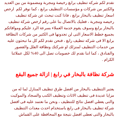
نقدم لكم شركه تنظيف برابغ رخيصة ومجربة ومضمونة من بين العديد
والكثير من شركات و مؤسسات التنظيف برابغ ، كما نوفر لكم ارخص
اسعار تنظيف بالبخار برابغ ، فاذا كنت تبحث عن شركة تنظيف
رخيصه ومجربة ، فعليك بالاتصال بنا على رقم ارخص شركة تنظيف
بالبخار برابغ وسوف يقوم خدمة العملاء بسرعة الرد عليكم وموافاتكم
بجميع خطط الاسعار التى لن تجدونها فى الكثير من شركات النظافة
برابغ الا فى شركه تنظيف رابغ ، فنحن نقدم لكم كل ما تبحثون عليه
من خدمات التنظيف لمنزلك او شركتك ونظافة الفلل والقصور
والفنادق ، كما اننا نقدم لك خصومات تصل الى 40% لكل عملائنا
الكرام .
شركة نظافة بالبخار في رابغ | ازالة جميع البقع
يعتبر التنظيف بالبخار من افضل طرق تنظيف المنازل لما له من
مزايا عديدة فى تنظيف الاثاث وتنظيف الكنب والسجاد والموكيت
والتى يعطي افضل نتائج للتنظيف ، ونحن ما نعتمد عليه فى افضل
شركة تنظيف بالبخار فى رابغ باستخدام احدث معدات التنظيف
بالبخار والتى تعطى افضل نتيجة مع المحافظة على القماش