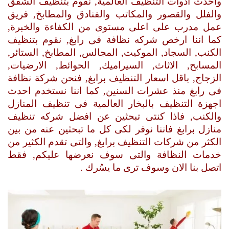
واحدث ادوات التنظيف العالمية, نقوم بتنظيف الشقق
والفلل والقصور والمكاتب والفنادق والمطابخ, فريق
عمل مدرب على اعلى مستوى من الكفاءة والخبرة,
كما اننا ارخص شركه نظافة فى رابغ, نقوم بتنظيف
الكنب, السجاد, الموكيت, المجالس, المطابخ, الستائر,
المسابح, الاثاث, السيراميك, الحوائط, الارضيات,
الزجاج, باقل اسعار التنظيف برابغ, فنحن شركة نظافة
فى رابغ منذ عشرات السنين, كما اننا نستخدم احدث
اجهزة التنظيف بالبخار العالمية فى تنظيف المنازل
والكنب, فاذا كنتى تبحثين عن افضل شركه تنظيف
منازل برابغ فاننا نوفر لكى كل ما تبحثين عنه من بين
الكثر من شركات التنظيف برابغ, والتى تقدم الكثير من
خدمات النظافة والتى سوف نعرضها عليكم, فقط
اتصل بنا الان وسوف ترى ما يسُرك .