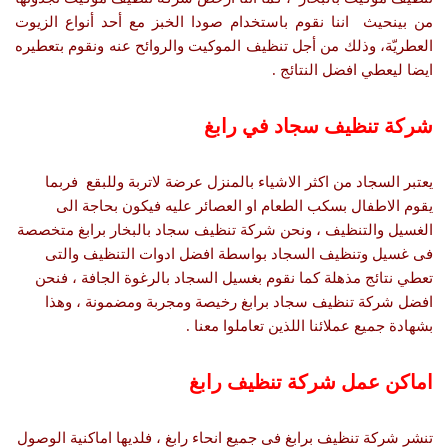
من بينحيث اننا نقوم باستخدام صودا الخبز مع أحد أنواع الزيوت
العطريّة، وذلك من أجل تنظيف الموكيت والروائح عنه ونقوم بتعطيره
ايضا ليعطي افضل النتائج .
شركة تنظيف سجاد في رابغ
يعتبر السجاد من اكثر الاشياء بالمنزل عرضة لاتربة وللبقع فربما
يقوم الاطفال بسكب الطعام او العصائر عليه فيكون بحاجة الى
الغسيل والتنظيف ، ونحن شركة تنظيف سجاد بالبخار برابغ متخصصة
فى غسيل وتنظيف السجاد بواسطة افضل ادوات التنظيف والتى
تعطي نتائج مذهلة كما نقوم بغسيل السجاد بالرغوة الجافة ، فنحن
افضل شركة تنظيف سجاد برابغ رخيصة ومجربة ومضمونة ، وهذا
بشهادة جميع عملائنا اللذين تعاملوا معنا .
اماكن عمل شركة تنظيف رابغ
تنشر شركة تنظيف برابغ فى جميع انحاء رابغ ، فلديها اماكنية الوصول