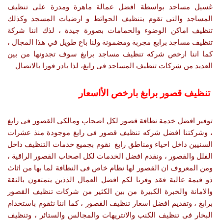
غسيل مساجد بواسطة افضل عمالة ماهرة ومدرة على تنظيف
المساجد والتى تقوم بتنظيف الحوائط و ارضيات المسجد وكذلك
تنظيف اماكن الوضوء والحمامات بصورة جيدة ، لذك اننا شركة
تنظيف مساجد برابغ مجربة ومضمونة ولنا باع طويل في هذا المجال ،
كما اننا ارخص شركه تنظيف مساجد برابغ سوف تجدونها من بين
العديد من شركات تنظيف المساجد فى رابغ، لذا بادر فورا بالاتصال
تنظيف قصور برابغ بارخص الأاسعار
توفير افضل خدمة نظافة قصور لكل اصحاب ومالكى القصور فى رابغ
، وشركتنا افضل شركه تنظيف قصور فى رابغ موجودة منذ عشرات
السنيين داخل احياء ومناطق رابغ نقوم بجميع خدمات التنظيف داخل
الفلل والقصور ، ونقدم افضل الخدمات لكل اصحاب القصور الراقية ،
ومن المعروف ان القصور لها نظام خاص فى النظافة لما بها من اثاث
ذو قيمة عالية فقد وفرنا لكم افضل العمال الذذين يتمتعون بالثقة
والامانة والخبرة الكبيرة من بين الكثير من شركات تنظيف القصور
برابغ ، وتقديم افضل اسعار تنظيف القصور ، كما اننا نثقوم باستخدام
البخار فى تنظيف الكنب والانتريهات والمجالس والستائر ، وتنظيف