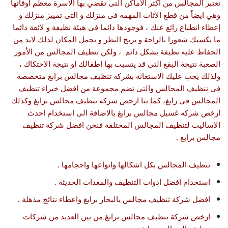
تعتبر المجالس من اكثر الاماكن التى تقضي بها الاسرة معظم اوقاتها
وهي ايضاً من قطع الأثاث المهمة فى منزلك و التى تمييز منزلك و
إعطاء انطباع رائع عنك ، فوجودها دائما فى هيئة نظيفة و لائقة دائما
ما يكسبك شعورا بالراحة و يريح النظر و يجمل المكان لذلك لابد من
الحفاظ عليه نظيفة بشكل دائم ، ولكن تنظيف المجالس من الأمور
الصعبة نتيجة البقع التى قد يتسبب بها اطفالك او نتيجة الاحتكاك ،
ولذلك يجب عليك الاستعانة بشركه تنظيف مجالس برابغ متخصصة
فى تنظيف المجالس والتى تضم مجموعة من افضل خبراء تنظيف
المجالس فى رابغ، كما ننا ارخص شركه تنظيف مجالس برابغ وكذلك
ارخص شركه غسيل مجالس برابغ بالاضافة الى استخدام احدث
الاساليب لتنظيف المجالس المختلفة فنحن افضل شركة تنظيف
مجالس برابغ .
تنظيف المجالس بكل اشكالها وانواعها واحجامها .
استخدام افضل ادوات التنظيف والمعدات الحديثة .
افضل شركة تنظيف مجالس بالبخار برابغ واعطاء نتائج مذهلة .
ارخص شركة تنظيف مجالس برابغ من بين العديد من شركات