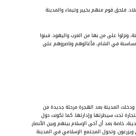
 587 ق.م، تفرق اليهود في البلاد. فلحق قوم منهم بخيبر وتيماء والمدينة
نة، ونزلوا على من بها من العرب واليهود. فبنوا
لغساسنة في الشام، فأغاثوهم وناصروهم على
ً متحابين. ودخلت المدينة بعد الهجرة مرحلة جديدة من
جارة تحت سيطرتها وإدارتها. كما تكونت حول
نة، خاصة بعد أن آخى الإسلام بينهم وبين الأنصار.
 ويزرعون. وتحول المجتمع الإسلامي في المدينة