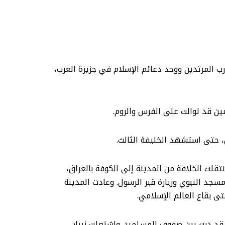
ي وجه أعداء الإسلام بكل صلابة، وحارب المرتدين ووحد دعائم الإسلام في جزيرة العرب،
 السياسية والاقتصادية والثقافية أكثر من ثلاثين عاماً. ولمّا وُلي علي ابن أبي طالب t الأمر، انتقلت الخلافة من المدينة إلى الكوفة بالعراق،
سجد النبوي وزيارة قبر الرسول. وعادت المدينة
تى بقاع العالم الإسلامي.
ى قد دبت بين صفوف المسلمين واشتعلت نيران