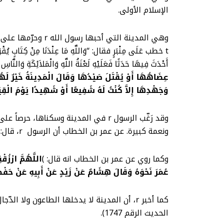
الإسلام الأولى.
وهي المدينة التي 
t خطب عَلَى مِنْبَرٍ فقال: “وَاللَّهِ مَا عِنْدَنَا مِنْ كِتَابٍ يُقْرَأُ إِلاَّ كِتَابُ اللَّهِ وَمَا فِي هَذِهِ الصَّحِيفَةِ فَنَشَرَهَا فَإِذَا فِيهَا أَسْنَانُ الإِْبِلِ وَإِذَا فِيهَا الْمَدِينَةُ حَرَمٌ مِنْ عَيْرٍ
أَحْدَثَ فِيهَا حَدَثًا فَعَلَيْهِ لَعْنَةُ اللَّهِ وَالْمَلاَئِكَةِ وَالنَّاسِ أَجْمَ
عِضَاهُهَا أَوْ يُقْتَلَ صَيْدُهَا وَقَالَ الْمَدِينَةُ خَيْرٌ لَهُمْ 
وَجَهْدِهَا إِلاَّ كُنْتُ لَهُ شَفِيعًا أَوْ شَهِيدًا يَوْمَ الْقِيَ
وقد رَغّب الرسول r في المدينة وسكنا
ونعمة كبيرة. عن عمر بن الخطاب أن الرسول r، قال: )
وكما روي عن عمر بن الخطاب انه قال: )
اللَّهُمَّ ارْزُ
عُمَرَ نَحْوَهُ وَقَالَ هِشَامٌ عَنْ زَيْدٍ عَنْ أَبِيهِ عَنْ حَفْ
كما أخبر r، أن المدينة لا يدخلها الطاعون ولا الدّجال. روى أبو هريرة t أن الرسول r قال: )
الحديث الرقم 1747).