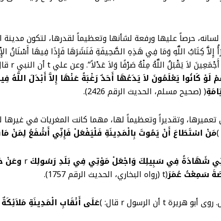
أحبها رسول الله r وحرّمها على لسانه، حرصاً عليها ورفعة لشأنها وتعظيماً لقدرها، لتك
عِينَ لاَ يَقْبَلُ اللَّهُ مِنْهُ صَرْفًا وَلاَ عَدْلاً”. وعن علي t أن النبي r قال: )
لَوْ كَانُوا يَعْلَمُونَ لاَ يَدَعُهَا أَحَدٌ رَغْبَةً عَنْهَا إِلاَّ أَبْدَلَ اللَّهُ فِي
امَةِ
( (صحيح مسلم، الحديث الرقم 2426).
ها، حرصاً على تعميرها، وتقديراً وتعظيماً لها، مهما كانت المغريات في غ
مَنْ اسْتَطَاعَ أَنْ يَمُوتَ بِالْمَدِينَةِ فَلْيَفْعَلْ فَإِنِّي أَشْفَعُ لِمَنْ مَا
قْنِي شَهَادَةً فِي سَبِيلِكَ وَاجْعَلْ مَوْتِي فِي بَلَدِ رَسُولِكَ
r
وعَنْ حَفْ
صَةَ سَمِعْتُ عُمَرَ
(t (رواه البخاري، الحديث الرقم 1757).
عَلَى أَنْقَابِ الْمَدِينَةِ مَلاَئِكَةٌ 