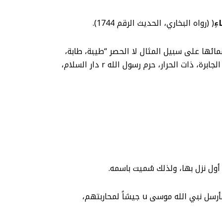
اءِ
( (رواه البخاري، الحديث الرقم 1744).
 بعد أن كانت تسمى (يثرب). ومن أسمائها على سبيل المثال لا الحصر “طيبة، طابة،
وقبة الإسلام، قلب الإيمان، المؤمنة، المباركة، المختارة، دار الأيمان، دار الأبرار، دار السنة، دار الأخيار، دار الفتح، البارة، الجابرة، ذات الحرار، حرم رسول الله r دار السلام،
(2) ويذكر المؤرخون أن العمالقة استبدوا واستكبروا، وكانوا تحت إمرة رجل كبير منهم يقال له (الأرقام بن أبي الأرقم). فأرسل نبي الله موسى u جيشاً لمحاربتهم،