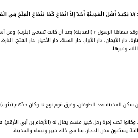
لاَ يَكِيدُ أَهْلَ الْمَدِينَةِ أَحَدٌ إِلاَّ انْمَاعَ كَمَا يَنْمَاعُ الْمِلْحُ فِي الْمَ
وللمدينة أسماء كثيرة تدلّ على عظمتها وفضلها. وقد سماها الرسول r (المدينة)
له، وغيرها.
قة يسكنون مدن الحجاز، بما في ذلك خيبر وتيماء والمدينة.