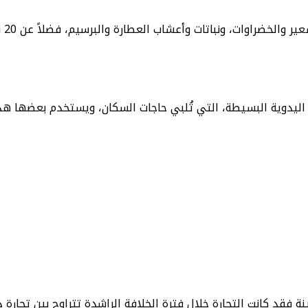
ات، ونباتات وأعشاب العطارة والبرسيم، فضلاً عن 20 نوعاً من التمور الجيدة.
اليدوية البسيطة، التي تُلبي حاجات السكان، ويستخدم بعضها هداي
ة فقد كانت التجارة خلال فترة الخلافة الراشدة تتراوح بين تجار