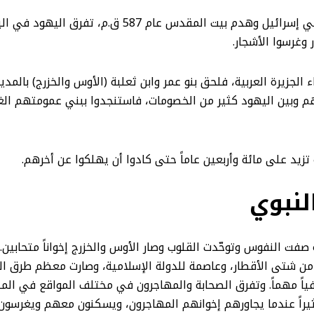
عندما أتى بني إسرائيل وهدم بيت المقدس عام
 وغرسوا الأشجار.
ء الجزيرة العربية، فلحق بنو عمر وابن ثعلبة (الأوس والخزرج) بالمدي
ينهم وبين اليهود كثير من الخصومات، فاستنجدوا ببني عمومتهم ا
زيد على مائة وأربعين عاماً حتى كادوا أن يهلكوا عن أخرهم.
لنبوي
 إلى المدينة، وبمجيئه صفت النفوس وتوحّدت القلوب وصار الأوس والخزرج إخوانا
ن شتى الأقطار، وعاصمة للدولة الإسلامية، وصارت معظم طرق الت
ياً مهماً. وتفرق الصحابة والمهاجرون في مختلف المواقع في المدي
كثيراً عندما يجاورهم إخوانهم المهاجرون، ويسكنون معهم ويغرسون