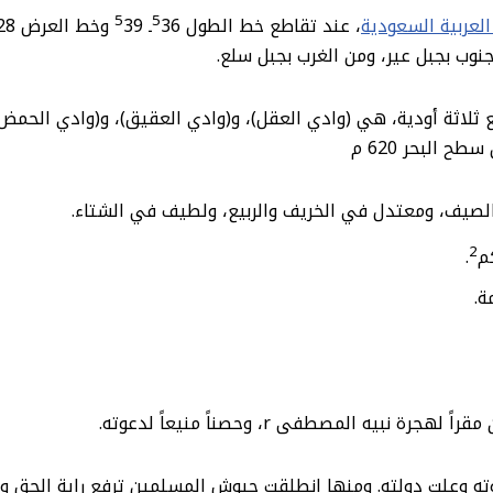
5
5
لعربية السعودية
، عند تقاطع خط الطول
36ـ
39 وخط العرض
28 ـ
لاثة أودية، هي (وادي العقل)، و(وادي العقيق)، و(وادي الحمض)
 البحر 620 م
 الصيف، ومعتدل في الخريف والربيع، ولطيف في الشتاء.
2
م
.
ة.
بيه المصطفى r، وحصناً منيعاً لدعوته.
وته وعلت دولته. ومنها انطلقت جيوش المسلمين ترفع راية الحق 