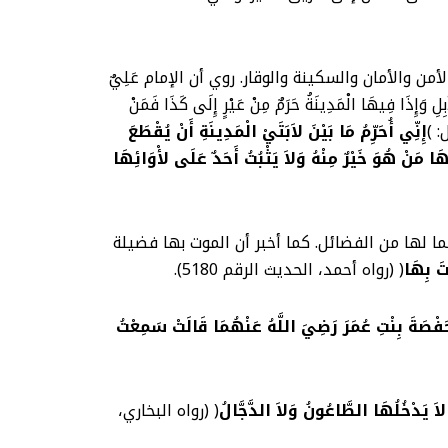
ون مدينة الأمن والأمان والسكينة والوقار. روي أن الإمام عَلِيٌ
إِلَى كَذَا فَمَنْ
إِنِّي أُحَرِّمُ مَا بَيْنَ لاَبَتَيْ الْمَدِينَةِ أَنْ يُقْطَعَ
هَا مَنْ هُوَ خَيْرٌ مِنْهُ وَلاَ يَثْبُتُ أَحَدٌ عَلَى لأْوَائِهَا
يرها لما لها من الفضائل. كما أخبر أن الموت بها فضيلة
تَ بِهَا
( (رواه أحمد، الحديث الرقم 5180).
صَةَ بِنْتِ عُمَرَ رَضِيَ اللَّهُ عَنْهُمَا قَالَتْ سَمِعْتُ
لاَ يَدْخُلُهَا الطَّاعُونُ وَلاَ الدَّجَّالُ
( (رواه البخاري،