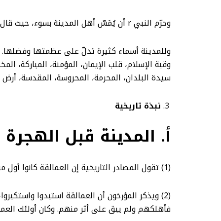
وحرّم النبي r أن يُمَسّ أهل المدينة بسوء، حيث قال: )
سيدة البلدان، المحرمة، المحروسة، المقدسة، أرض ال
نبذة تاريخية
أ. المدينة قبل الهجرة
(1) تقول المصادر التاريخية إن العمالقة كانوا أول من سكن المدينة بعد الطوفان، وغرق قوم نوح u. وكان جدّهم (يثرب) أول نزل بها، ولذلك سُميت باسمه.
فأهلكهم ولم يبق على أثر منهم. وكان أولئك العمال