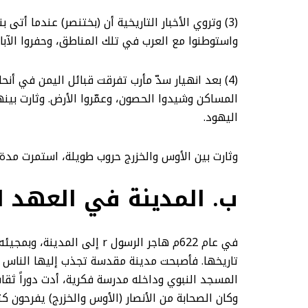
(3) وتروي الأخبار التاريخية أن (بختنصر)
واستوطنوا مع العرب في تلك المناطق، وحفروا الآبار
(4) بعد انهيار سدّ مأرب تفرقت قبائل اليمن في أنحا
المساكن وشيدوا الحصون، وعمّروا الأرض. وثارت ب
اليهود.
وثارت بين الأوس والخزرج حروب طويلة، استمرت مدة ت
ب. المدينة في العهد ا
في عام 622م هاجر الرسول r
تاريخها. فأصبحت مدينة مقدسة تجذب إليها الناس م
المسجد النبوي وداخله مدرسة فكرية، أدت دوراً ثقاف
وكان الصحابة من الأنصار (الأوس والخزرج) يفرحون 